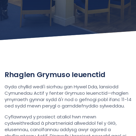
Rhaglen Grymuso Ieuenctid
Gyda chyllid wedi'i sicrhau gan Hywel Dda, lansiodd
Cymunedau Actif y fenter Grymuso Ieuenctid—rhaglen
ymyrraeth gynnar sydd â'r nod o gefnogi pobl ifanc 11-14
oed sydd mewn perygl o gamddefnyddio sylweddau.
Cyflawnwyd y prosiect ataliol hwn mewn
cydweithrediad â phartneriaid allweddol fel y GIG,
elusennau, canolfannau addysg awyr agored a
chyfleusterau Actif. Disgwylir i brosiect newydd gael ei