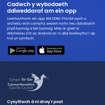
Cadwch y wybodaeth
ddiweddaraf am ein app
Lawrlwythwch ein app AM DDIM. Ffordd wych o
archebu eich campfa, sesiwn nofio neu ddosbarth
pryd bynnag a ble bynnag. Mae ar gael ar
ddyfeisiau iOS ac Android ac ni allai lawrlwytho'r ap
fod yn symlach.
Cysylltwch â ni drwy'r post