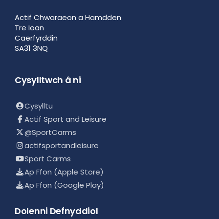
Actif Chwaraeon a Hamdden
Tre Ioan
Caerfyrddin
SA31 3NQ
Cysylltwch â ni
Cysylltu
Actif Sport and Leisure
@SportCarms
actifsportandleisure
Sport Carms
Ap Ffon (Apple Store)
Ap Ffon (Google Play)
Dolenni Defnyddiol