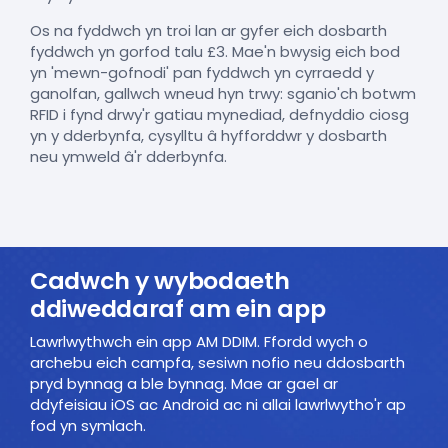
Os na fyddwch yn troi lan ar gyfer eich dosbarth
fyddwch yn gorfod talu £3. Mae'n bwysig eich bod
yn 'mewn-gofnodi' pan fyddwch yn cyrraedd y
ganolfan, gallwch wneud hyn trwy: sganio'ch botwm
RFID i fynd drwy'r gatiau mynediad, defnyddio ciosg
yn y dderbynfa, cysylltu â hyfforddwr y dosbarth
neu ymweld â'r dderbynfa.
Cadwch y wybodaeth
ddiweddaraf am ein app
Lawrlwythwch ein app AM DDIM. Ffordd wych o
archebu eich campfa, sesiwn nofio neu ddosbarth
pryd bynnag a ble bynnag. Mae ar gael ar
ddyfeisiau iOS ac Android ac ni allai lawrlwytho'r ap
fod yn symlach.