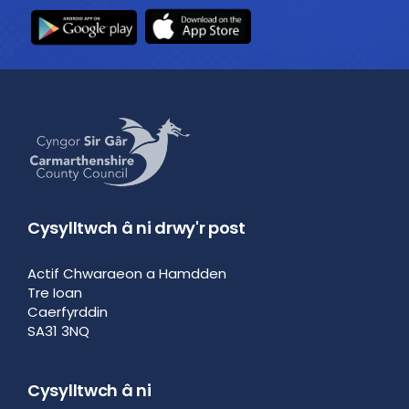
Cysylltwch â ni drwy'r post
Actif Chwaraeon a Hamdden
Tre Ioan
Caerfyrddin
SA31 3NQ
Cysylltwch â ni