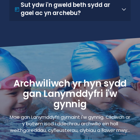
Sut ydw i'n gweld beth sydd ar
gael ac yn archebu?
Archwiliwch yr hyn sydd
gan Lanymddyfri i'w
gynnig
Mae gan Lanymddyfri gymaint i'w gynnig. Cliciwch ar
y botwm isod i ddechrau archwilio ein holl
weithgareddau, cyfleusterau, clybiau a llawer mwy...