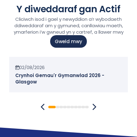
Y diweddaraf gan Actif
Cliciwch isod i gael y newyddion a’r wybodaeth
ddiweddaraf am y gymuned, canllawiau maeth,
ymarferion i’w gwneud yn y cartref, a llawer mwy
Gweld mwy
Newyddion
02/08/2026
Crynhoi Gemau'r Gymanwlad 2026 -
Glasgow