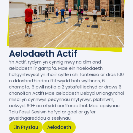
Aelodaeth Actif
Yn Actif, rydym yn cynnig mwy na dim ond
aelodaeth i'r gampfa. Mae ein haelodaeth
hollgynhwysol yn rhoi'r cyfle i chi fanteisio ar dros 100
o ddosbarthiadau ffitrwydd bob wythnos, 6
champfa, 5 pwll nofio a 2 ystafell iechyd ar draws 6
chanolfan Actif! Mae aelodaeth Debyd Uniongyrchol
misol yn cynnwys pecynnau myfyrwyr, platinwm,
aelwyd, 60+ ac efydd corfforaethol. Mae opsiynau
Talu Fesul Sesiwn hefyd ar gael ar gyfer
gweithgareddau a sesiynau.
Ein Prysiau
Aelodaeth