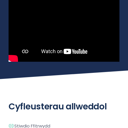
Cyfleusterau allweddol
Stiwdio Ffitrwydd