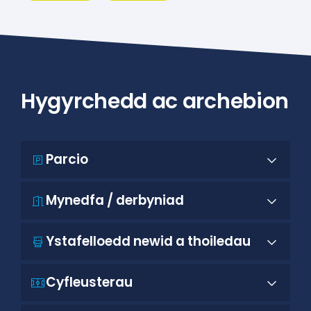
Hygyrchedd ac archebion
Parcio
Mynedfa / derbyniad
Ystafelloedd newid a thoiledau
Cyfleusterau