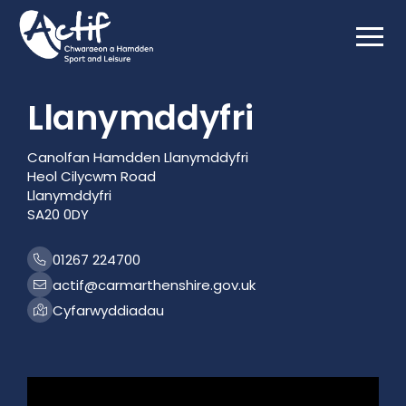
Html.GetBlockListHtml(Model.MediaFeature)
Llanymddyfri
Canolfan Hamdden Llanymddyfri
Heol Cilycwm Road
Llanymddyfri
SA20 0DY
01267 224700
actif@carmarthenshire.gov.uk
Cyfarwyddiadau