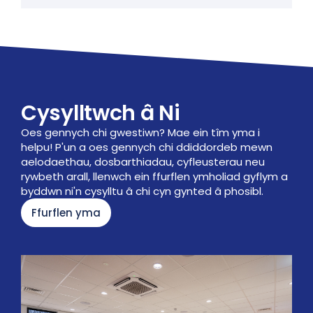
Cysylltwch â Ni
Oes gennych chi gwestiwn?
Mae ein tîm yma i
helpu!
P'un a oes gennych chi ddiddordeb mewn
aelodaethau, dosbarthiadau, cyfleusterau neu
rywbeth arall, llenwch ein ffurflen ymholiad gyflym a
byddwn ni'n cysylltu â chi cyn gynted â phosibl.
Ffurflen yma