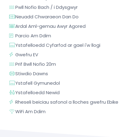
Pwll Nofio Bach / i Ddysgwyr
Neuadd Chwaraeon Dan Do
Ardal Aml-gemau Awyr Agored
Parcio Am Ddim
Ystafelloedd Cyfarfod ar gael i'w llogi
Gwefru EV
Prif Bwll Nofio 20m
Stiwdio Dawns
Ystafell Gymunedol
Ystafelloedd Newid
Rheseli beiciau safonol a lloches gwefru Ebike
WiFi Am Ddim