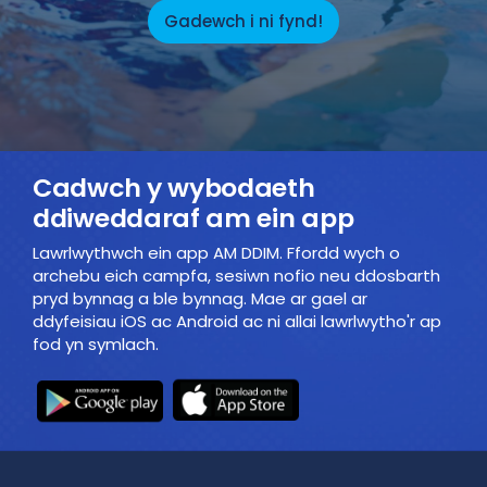
Gadewch i ni fynd!
Cadwch y wybodaeth
ddiweddaraf am ein app
Lawrlwythwch ein app AM DDIM. Ffordd wych o
archebu eich campfa, sesiwn nofio neu ddosbarth
pryd bynnag a ble bynnag. Mae ar gael ar
ddyfeisiau iOS ac Android ac ni allai lawrlwytho'r ap
fod yn symlach.