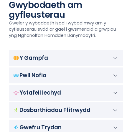
Gwybodaeth am
gyfleusterau
Gweler y wybodaeth isod i wybod mwy am y
cyfleusterau sydd ar gael i gwsmeriaid a grwpiau
yng Nghanolfan Hamdden Llanymddyfri.
Y Gampfa
Pwll Nofio
Ystafell Iechyd
Dosbarthiadau Ffitrwydd
Gwefru Trydan