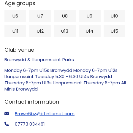
Age groups
U6
U7
U8
U9
U10
U11
U12
U13
U14
U15
Club venue
Bronwydd & Llanpumsaint Parks
Monday 6-7pm U15s Bronwydd Monday 6-7pm U12s
Llanpumsaint Tuesday 5.30 - 6.30 U14s Bronwydd
Thursday 6-7pm U13s Llanpumsaint Thursday 6-7pm All
Minis Bronwydd
Contact information
Brown6bz@btinternet.com
07773 034461