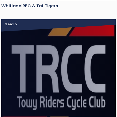
Whitland RFC & Taf Tigers
Seiclo