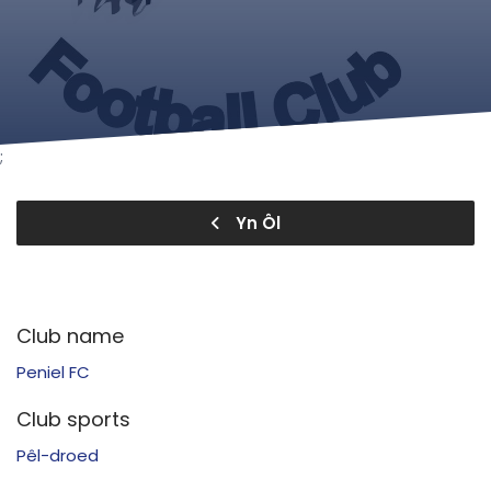
;
Yn Ôl
Club name
Peniel FC
Club sports
Pêl-droed