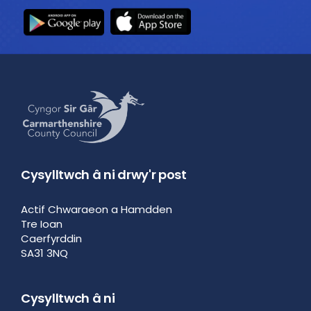
Cysylltwch â ni drwy'r post
Actif Chwaraeon a Hamdden
Tre Ioan
Caerfyrddin
SA31 3NQ
Cysylltwch â ni