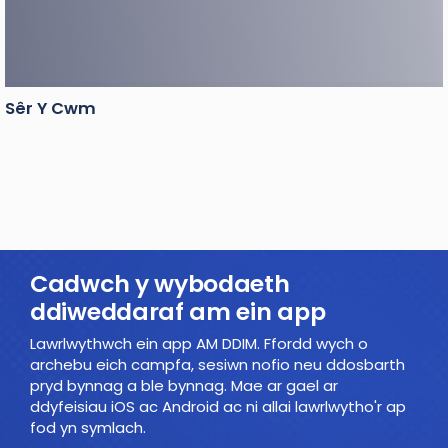
Sêr Y Cwm
Cadwch y wybodaeth
ddiweddaraf am ein app
Lawrlwythwch ein app AM DDIM. Ffordd wych o
archebu eich campfa, sesiwn nofio neu ddosbarth
pryd bynnag a ble bynnag. Mae ar gael ar
ddyfeisiau iOS ac Android ac ni allai lawrlwytho'r ap
fod yn symlach.