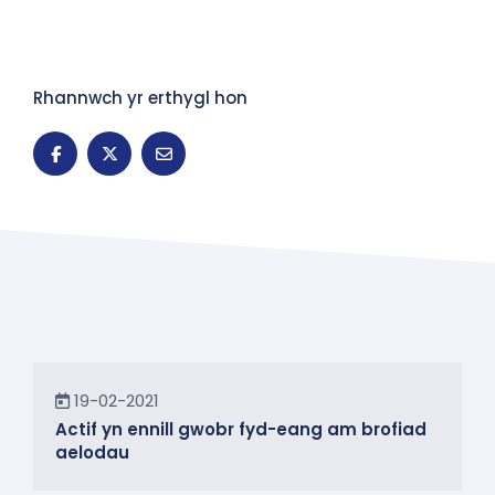
Rhannwch yr erthygl hon
Newyddion
19-02-2021
Actif yn ennill gwobr fyd-eang am brofiad
aelodau