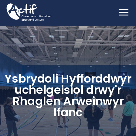
Ysbrydoli Hyfforddwyr
uchelgeisiol drwy'r
Rhaglen Arweinwyr
Ifanc