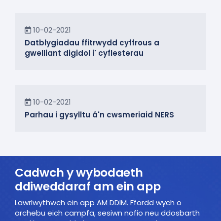
Newyddion
10-02-2021
Datblygiadau ffitrwydd cyffrous a
gwelliant digidol i' cyflesterau
Yn y Cymuned
10-02-2021
Parhau i gysylltu â'n cwsmeriaid NERS
Cadwch y wybodaeth
ddiweddaraf am ein app
Lawrlwythwch ein app AM DDIM. Ffordd wych o
archebu eich campfa, sesiwn nofio neu ddosbarth