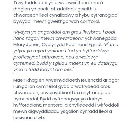
Trwy fuddsoddi yn arweinwyr ifanc, mae’r
rhaglen yn anelu at adeiladu gweithlu
chwaraeon lleol cynaliadwy a hybu cyfranogiad
bywydol mewn gweithgarwch corfforol.
“Rydym yn angerddol am greu llwybrau i bobl
ifanc ragori mewn chwaraeon,”
ychwanegodd
Hilary Jones, Cydlynydd Pobl Ifanc Egniol.
“P'un a
ydynt yn mynd ymlaen i fod yn hyfforddwyr
proffesiynol, athrawon, neu arweinwyr
cymuned, bydd y sgiliau maent yn eu datblygu
yma o fudd iddynt am oes."
Mae’r Rhaglen Arweinyddiaeth Ieuenctid ar agor
i unigolion cymhellol gyda brwdfrydedd dros
chwaraeon, arweinyddiaeth, a chyfranogiad
cymunedol. Bydd cyfranogwyr yn derbyn
hyfforddiant, mentora, a chyfleoedd i wirfoddoli
mewn digwyddiadau ysgolion cynradd lleol a
sesiynau clwb.