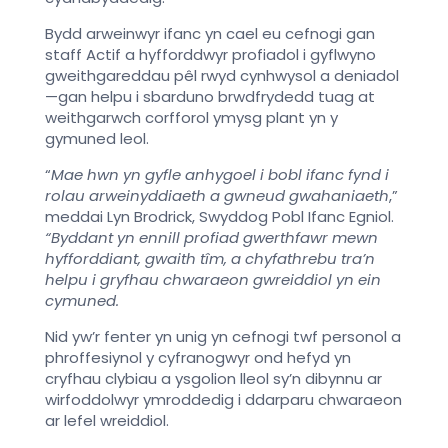
Bydd arweinwyr ifanc yn cael eu cefnogi gan
staff Actif a hyfforddwyr profiadol i gyflwyno
gweithgareddau pêl rwyd cynhwysol a deniadol
—gan helpu i sbarduno brwdfrydedd tuag at
weithgarwch corfforol ymysg plant yn y
gymuned leol.
“
Mae hwn yn gyfle anhygoel i bobl ifanc fynd i
rolau arweinyddiaeth a gwneud gwahaniaeth
,”
meddai Lyn Brodrick, Swyddog Pobl Ifanc Egniol.
“Byddant yn ennill profiad gwerthfawr mewn
hyfforddiant, gwaith tîm, a chyfathrebu tra’n
helpu i gryfhau chwaraeon gwreiddiol yn ein
cymuned.
Nid yw’r fenter yn unig yn cefnogi twf personol a
phroffesiynol y cyfranogwyr ond hefyd yn
cryfhau clybiau a ysgolion lleol sy’n dibynnu ar
wirfoddolwyr ymroddedig i ddarparu chwaraeon
ar lefel wreiddiol.