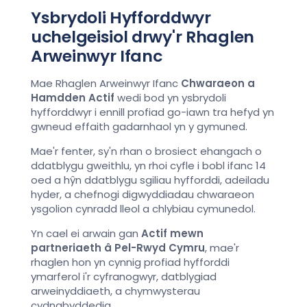
Ysbrydoli Hyfforddwyr
uchelgeisiol drwy'r Rhaglen
Arweinwyr Ifanc
Mae Rhaglen Arweinwyr Ifanc
Chwaraeon a
Hamdden Actif
wedi bod yn ysbrydoli
hyfforddwyr i ennill profiad go-iawn tra hefyd yn
gwneud effaith gadarnhaol yn y gymuned.
Mae'r fenter, sy'n rhan o brosiect ehangach o
ddatblygu gweithlu, yn rhoi cyfle i bobl ifanc 14
oed a hŷn ddatblygu sgiliau hyfforddi, adeiladu
hyder, a chefnogi digwyddiadau chwaraeon
ysgolion cynradd lleol a chlybiau cymunedol.
Yn cael ei arwain gan
Actif mewn
partneriaeth â Pel-Rwyd Cymru
, mae'r
rhaglen hon yn cynnig profiad hyfforddi
ymarferol i'r cyfranogwyr, datblygiad
arweinyddiaeth, a chymwysterau
cydnabyddedig.