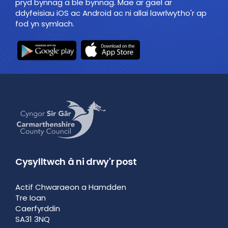
pryd bynnag a ble bynnag. Mae ar gael ar
ddyfeisiau iOS ac Android ac ni allai lawrlwytho'r ap
fod yn symlach.
Cysylltwch â ni drwy'r post
Actif Chwaraeon a Hamdden
Tre Ioan
Caerfyrddin
SA31 3NQ