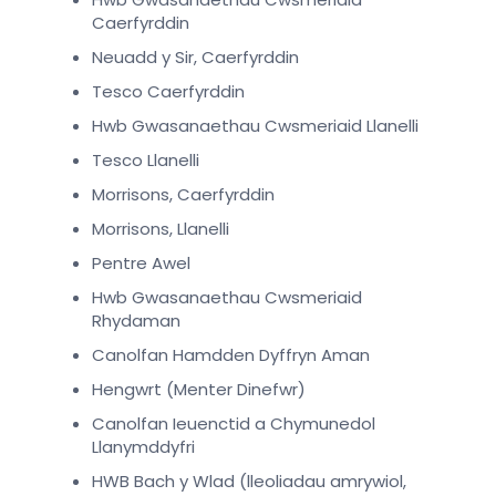
Caerfyrddin
Neuadd y Sir, Caerfyrddin
Tesco Caerfyrddin
Hwb Gwasanaethau Cwsmeriaid Llanelli
Tesco Llanelli
Morrisons, Caerfyrddin
Morrisons, Llanelli
Pentre Awel
Hwb Gwasanaethau Cwsmeriaid
Rhydaman
Canolfan Hamdden Dyffryn Aman
Hengwrt (Menter Dinefwr)
Canolfan Ieuenctid a Chymunedol
Llanymddyfri
HWB Bach y Wlad (lleoliadau amrywiol,