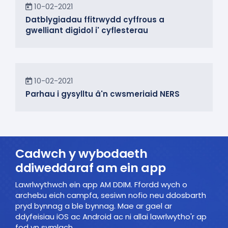
Newyddion
10-02-2021
Datblygiadau ffitrwydd cyffrous a
gwelliant digidol i' cyflesterau
Yn y Cymuned
10-02-2021
Parhau i gysylltu â'n cwsmeriaid NERS
Cadwch y wybodaeth
ddiweddaraf am ein app
Lawrlwythwch ein app AM DDIM. Ffordd wych o
archebu eich campfa, sesiwn nofio neu ddosbarth
pryd bynnag a ble bynnag. Mae ar gael ar
ddyfeisiau iOS ac Android ac ni allai lawrlwytho'r ap
fod yn symlach.