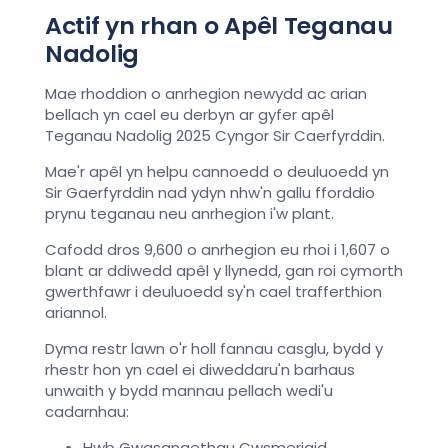
Actif yn rhan o Apêl Teganau
Nadolig
Mae rhoddion o anrhegion newydd ac arian
bellach yn cael eu derbyn ar gyfer apêl
Teganau Nadolig 2025 Cyngor Sir Caerfyrddin.
Mae'r apêl yn helpu cannoedd o deuluoedd yn
Sir Gaerfyrddin nad ydyn nhw'n gallu fforddio
prynu teganau neu anrhegion i'w plant.
Cafodd dros 9,600 o anrhegion eu rhoi i 1,607 o
blant ar ddiwedd apêl y llynedd, gan roi cymorth
gwerthfawr i deuluoedd sy'n cael trafferthion
ariannol.
Dyma restr lawn o'r holl fannau casglu, bydd y
rhestr hon yn cael ei diweddaru'n barhaus
unwaith y bydd mannau pellach wedi'u
cadarnhau:
Hwb Gwasanaethau Cwsmeriaid