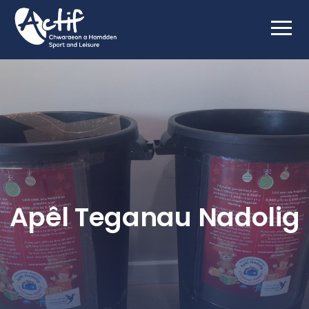
Apêl Teganau Nadolig