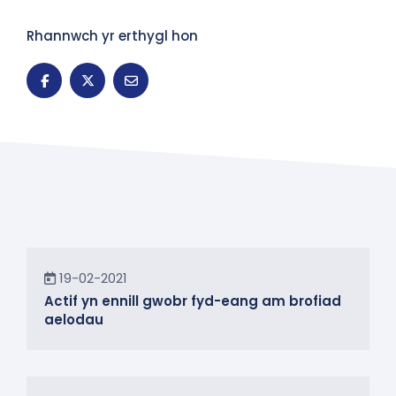
Rhannwch yr erthygl hon
Newyddion
19-02-2021
Actif yn ennill gwobr fyd-eang am brofiad
aelodau