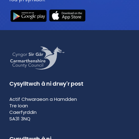
Cysylltwch â ni drwy'r post
Actif Chwaraeon a Hamdden
Tre Ioan
Caerfyrddin
SA31 3NQ
Cysylltwch â ni