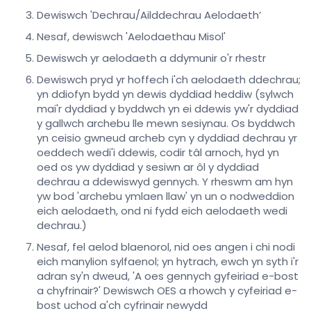
Dewiswch 'Dechrau/Ailddechrau Aelodaeth’
Nesaf, dewiswch 'Aelodaethau Misol'
Dewiswch yr aelodaeth a ddymunir o'r rhestr
Dewiswch pryd yr hoffech i'ch aelodaeth ddechrau;
yn ddiofyn bydd yn dewis dyddiad heddiw (sylwch
mai'r dyddiad y byddwch yn ei ddewis yw'r dyddiad
y gallwch archebu lle mewn sesiynau. Os byddwch
yn ceisio gwneud archeb cyn y dyddiad dechrau yr
oeddech wedi'i ddewis, codir tâl arnoch, hyd yn
oed os yw dyddiad y sesiwn ar ôl y dyddiad
dechrau a ddewiswyd gennych. Y rheswm am hyn
yw bod 'archebu ymlaen llaw' yn un o nodweddion
eich aelodaeth, ond ni fydd eich aelodaeth wedi
dechrau.)
Nesaf, fel aelod blaenorol, nid oes angen i chi nodi
eich manylion sylfaenol; yn hytrach, ewch yn syth i'r
adran sy'n dweud, 'A oes gennych gyfeiriad e-bost
a chyfrinair?' Dewiswch OES a rhowch y cyfeiriad e-
bost uchod a'ch cyfrinair newydd