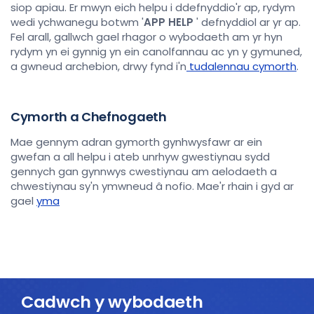
siop apiau. Er mwyn eich helpu i ddefnyddio'r ap, rydym
wedi ychwanegu botwm '
APP HELP
' defnyddiol ar yr ap.
Fel arall, gallwch gael rhagor o wybodaeth am yr hyn
rydym yn ei gynnig yn ein canolfannau ac yn y gymuned,
a gwneud archebion, drwy fynd i'n
tudalennau cymorth
.
Cymorth a Chefnogaeth
Mae gennym adran gymorth gynhwysfawr ar ein
gwefan a all helpu i ateb unrhyw gwestiynau sydd
gennych gan gynnwys cwestiynau am aelodaeth a
chwestiynau sy'n ymwneud â nofio. Mae'r rhain i gyd ar
gael
yma
Cadwch y wybodaeth