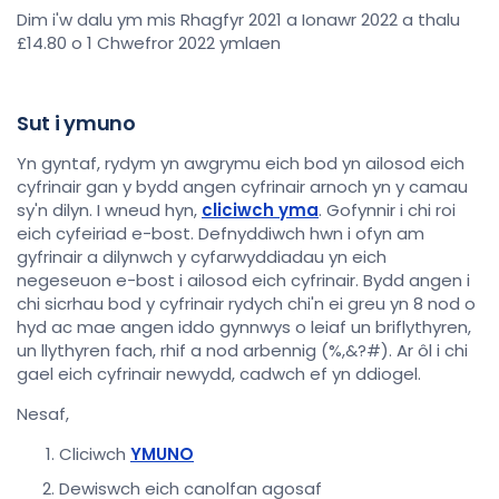
Dim i'w dalu ym mis Rhagfyr 2021 a Ionawr 2022 a thalu
£14.80 o 1 Chwefror 2022 ymlaen
Sut i ymuno
Yn gyntaf, rydym yn awgrymu eich bod yn ailosod eich
cyfrinair gan y bydd angen cyfrinair arnoch yn y camau
sy'n dilyn. I wneud hyn,
cliciwch yma
. Gofynnir i chi roi
eich cyfeiriad e-bost. Defnyddiwch hwn i ofyn am
gyfrinair a dilynwch y cyfarwyddiadau yn eich
negeseuon e-bost i ailosod eich cyfrinair. Bydd angen i
chi sicrhau bod y cyfrinair rydych chi'n ei greu yn 8 nod o
hyd ac mae angen iddo gynnwys o leiaf un briflythyren,
un llythyren fach, rhif a nod arbennig (%,&?#). Ar ôl i chi
gael eich cyfrinair newydd, cadwch ef yn ddiogel.
Nesaf,
Cliciwch
YMUNO
Dewiswch eich canolfan agosaf