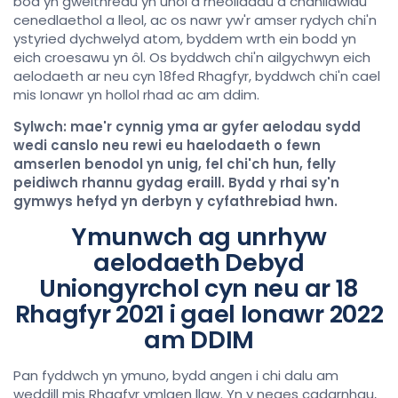
bod yn gweithredu yn unol â rheoliadau a chanllawiau
cenedlaethol a lleol, ac os nawr yw'r amser rydych chi'n
ystyried dychwelyd atom, byddem wrth ein bodd yn
eich croesawu yn ôl. Os byddwch chi'n ailgychwyn eich
aelodaeth ar neu cyn 18fed Rhagfyr, byddwch chi'n cael
mis Ionawr yn hollol rhad ac am ddim.
Sylwch:
mae'r cynnig yma ar gyfer aelodau sydd
wedi canslo neu rewi eu haelodaeth o fewn
amserlen benodol yn unig, fel chi'ch hun, felly
peidiwch rhannu gydag eraill. Bydd y rhai sy'n
gymwys hefyd yn derbyn y cyfathrebiad hwn.
Ymunwch ag unrhyw
aelodaeth Debyd
Uniongyrchol cyn neu ar 18
Rhagfyr 2021 i gael Ionawr 2022
am DDIM
Pan fyddwch yn ymuno, bydd angen i chi dalu am
weddill mis Rhagfyr ymlaen llaw. Yn y neges cadarnhau,