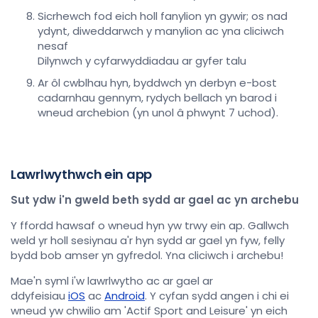
Sicrhewch fod eich holl fanylion yn gywir; os nad
ydynt, diweddarwch y manylion ac yna cliciwch
nesaf
Dilynwch y cyfarwyddiadau ar gyfer talu
Ar ôl cwblhau hyn, byddwch yn derbyn e-bost
cadarnhau gennym, rydych bellach yn barod i
wneud archebion (yn unol â phwynt 7 uchod).
Lawrlwythwch ein app
Sut ydw i'n gweld beth sydd ar gael ac yn archebu
Y ffordd hawsaf o wneud hyn yw trwy ein ap. Gallwch
weld yr holl sesiynau a'r hyn sydd ar gael yn fyw, felly
bydd bob amser yn gyfredol. Yna cliciwch i archebu!
Mae'n syml i'w lawrlwytho ac ar gael ar
ddyfeisiau
iOS
ac
Android
. Y cyfan sydd angen i chi ei
wneud yw chwilio am 'Actif Sport and Leisure' yn eich