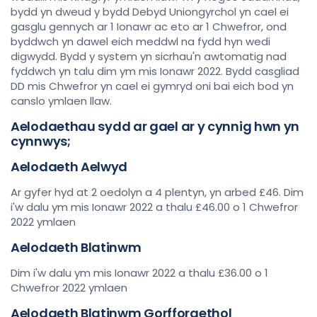
bydd yn dweud y bydd Debyd Uniongyrchol yn cael ei
gasglu gennych ar 1 Ionawr ac eto ar 1 Chwefror, ond
byddwch yn dawel eich meddwl na fydd hyn wedi
digwydd. Bydd y system yn sicrhau'n awtomatig nad
fyddwch yn talu dim ym mis Ionawr 2022. Bydd casgliad
DD mis Chwefror yn cael ei gymryd oni bai eich bod yn
canslo ymlaen llaw.
A
elodaethau sydd ar gael ar y cynnig hwn yn
cynnwys;
Aelodaeth Aelwyd
Ar gyfer hyd at 2 oedolyn a 4 plentyn, yn arbed £46. Dim
i'w dalu ym mis Ionawr 2022 a thalu £46.00 o 1 Chwefror
2022 ymlaen
Aelodaeth Blatinwm
Dim i'w dalu ym mis Ionawr 2022 a thalu £36.00 o 1
Chwefror 2022 ymlaen
Aelodaeth Blatinwm Gorfforaethol