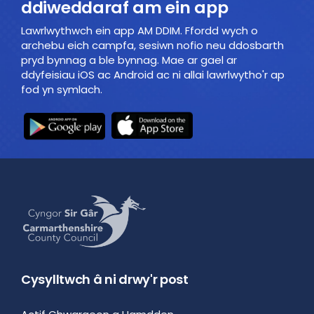
ddiweddaraf am ein app
Lawrlwythwch ein app AM DDIM. Ffordd wych o
archebu eich campfa, sesiwn nofio neu ddosbarth
pryd bynnag a ble bynnag. Mae ar gael ar
ddyfeisiau iOS ac Android ac ni allai lawrlwytho'r ap
fod yn symlach.
Cysylltwch â ni drwy'r post