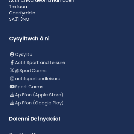
Actif Chwaraeon a Hamdden
Tre Ioan
Caerfyrddin
SA31 3NQ
Cysylltwch â ni
Cysylltu
Actif Sport and Leisure
@SportCarms
actifsportandleisure
Sport Carms
Ap Ffon (Apple Store)
Ap Ffon (Google Play)
Dolenni Defnyddiol