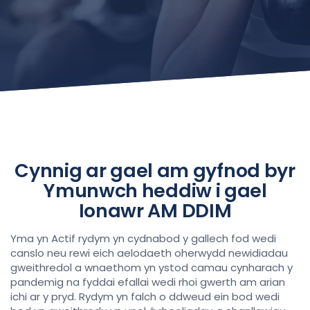
Cynnig ar gael am gyfnod byr
Ymunwch heddiw i gael
Ionawr AM DDIM
Yma yn Actif rydym yn cydnabod y gallech fod wedi
canslo neu rewi eich aelodaeth oherwydd newidiadau
gweithredol a wnaethom yn ystod camau cynharach y
pandemig na fyddai efallai wedi rhoi gwerth am arian
ichi ar y pryd. Rydym yn falch o ddweud ein bod wedi