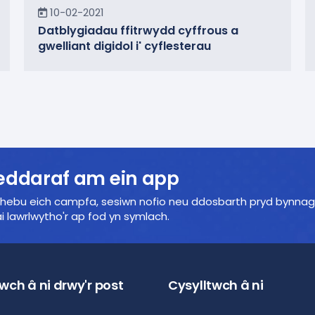
Newyddion
10-02-2021
Datblygiadau ffitrwydd cyffrous a
gwelliant digidol i' cyflesterau
ddaraf am ein app
chebu eich campfa, sesiwn nofio neu ddosbarth pryd bynnag
ai lawrlwytho'r ap fod yn symlach.
wch â ni drwy'r post
Cysylltwch â ni