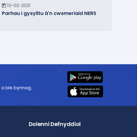
Yn y Cymuned
10-02-2021
Parhau i gysylltu â'n cwsmeriaid NERS
 a ble bynnag.
Dolenni Defnyddiol