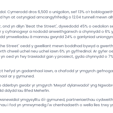
dol. Cymerodd dros 6,500 o unigolion, sef 13% o’r boblogaeth
iodd hyn at ostyngiad amcangyfrifedig o 12.04 tunnell mewn al
, ond yn dilyn 'Beat the Street', dywedodd 45% o oedolion se
fer y cyfranogwyr a nododd anweithgarwch a chynnydd o 6% 
dd ymweliadau â mannau gwyrdd 24% o ganlyniad uniongyrcho
he Street' oedd y gwelliant mewn boddhad bywyd a gwerth 
th chweil uchel neu uchel iawn 6% yn gyffredinol. Ar gyfer
yn oed yn fwy trawiadol gan y prosiect, gyda chynnydd o 
ect hefyd yn gadarnhaol iawn, a chafodd yr ymgyrch gefnoga
haol ar y gymuned.
ch o dderbyn gwobr yr ymgyrch ‘Mwyaf dylanwadol’ yng Ngwob
d ddydd Iau 8fed Mehefin.
newidiol ymgysylltu â'r gymuned, partneriaethau cydweithredo
au i fod yn ymrwymedig i'w chenhadaeth o wella lles trwy ys