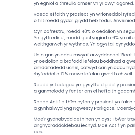
yn egnïol a threulio amser yn yr awyr agored.
Roedd effaith y prosiect yn wirioneddol ryfed
o filltiroedd gyda’i gilydd heb fodur. Arwein
Cyn cofrestru, roedd 40% o oedolion yn segur
Yn gyffredinol, roedd gostyngiad o 6% yn ni
weithgarwch yr wythnos. Yn ogystal, cynyddo
Un o ganlyniadau mwyaf arwyddocaol 'Beat t
yr oedolion a brofodd lefelau boddhad a gwer
amddifadedd uchel, cafwyd canlyniadau hyd 
rhyfeddol o 12% mewn lefelau gwerth chweil.
Roedd ystadegau ymgysylltu digidol y prosi
a ganmolodd y fenter am ei heffaith gadarn
Roedd Actif a thîm cyfan y prosiect yn fal
a gynhaliwyd yng Ngwesty Parkgate, Caerdyd
Mae'r gydnabyddiaeth hon yn dyst i bŵer traws
anghydraddoldebau iechyd. Mae Actif yn parh
oes.