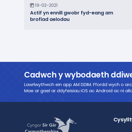
Newyddion
19-02-2021
Actif yn ennill gwobr fyd-eang am
brofiad aelodau
Cadwch y wybodaeth ddiwe
Lawrlwythwch ein app AM DDIM. Ffordd wych o ar
Mae ar gael ar ddyfeisiau iOS ac Android ac ni all
Cysyllt