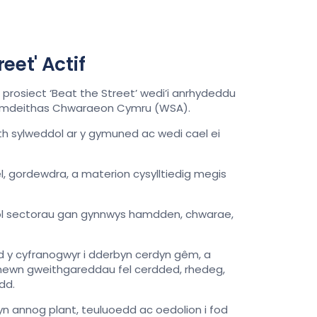
et' Actif
rosiect ‘Beat the Street’ wedi’i anrhydeddu
Cymdeithas Chwaraeon Cymru (WSA).
aith sylweddol ar y gymuned ac wedi cael ei
, gordewdra, a materion cysylltiedig megis
hanol sectorau gan gynnwys hamdden, chwarae,
dd y cyfranogwyr i dderbyn cerdyn gêm, a
n mewn gweithgareddau fel cerdded, rhedeg,
dd.
yn annog plant, teuluoedd ac oedolion i fod