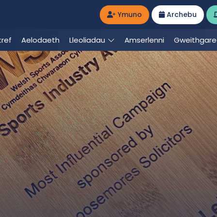
Ymuno
Archebu
ref
Aelodaeth
Lleoliadau
Amserlenni
Gweithgar