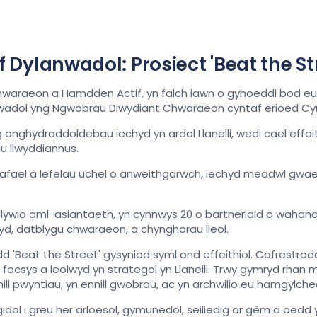
lanwadol: Prosiect 'Beat the Stre
araeon a Hamdden Actif, yn falch iawn o gyhoeddi bod eu p
wadol yng Ngwobrau Diwydiant Chwaraeon cyntaf erioed 
ag anghydraddoldebau iechyd yn ardal Llanelli, wedi cael eff
u llwyddiannus.
 afael â lefelau uchel o anweithgarwch, iechyd meddwl gwael
rŵp llywio aml-asiantaeth, yn cynnwys 20 o bartneriaid o wa
hyd, datblygu chwaraeon, a chynghorau lleol.
dd 'Beat the Street' gysyniad syml ond effeithiol. Cofrestro
 focsys a leolwyd yn strategol yn Llanelli. Trwy gymryd rha
ll pwyntiau, yn ennill gwobrau, ac yn archwilio eu hamgylche
ol i greu her arloesol, gymunedol, seiliedig ar gêm a oedd 