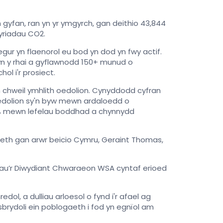
 gyfan, ran yn yr ymgyrch, gan deithio 43,844
lyriadau CO2.
gur yn flaenorol eu bod yn dod yn fwy actif.
yn y rhai a gyflawnodd 150+ munud o
l i'r prosiect.
chweil ymhlith oedolion. Cynyddodd cyfran
 oedolion sy'n byw mewn ardaloedd o
7% mewn lefelau boddhad a chynnydd
eth gan arwr beicio Cymru, Geraint Thomas,
rau’r Diwydiant Chwaraeon WSA cyntaf erioed
l, a dulliau arloesol o fynd i'r afael ag
brydoli ein poblogaeth i fod yn egnïol am