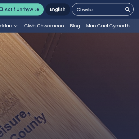
Actif Unrhyw Le
English
eddau
Clwb Chwaraeon
Blog
Man Cael Cymorth