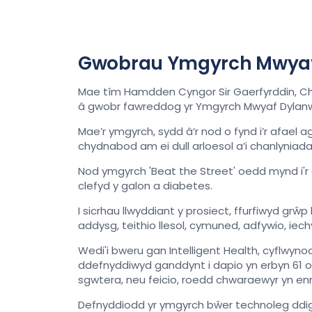
Gwobrau Ymgyrch Mwyaf Dy
Mae tîm Hamdden Cyngor Sir Gaerfyrddin, Chw
â gwobr fawreddog yr Ymgyrch Mwyaf Dylan
Mae’r ymgyrch, sydd â’r nod o fynd i’r afael 
chydnabod am ei dull arloesol a’i chanlyniada
Nod ymgyrch 'Beat the Street' oedd mynd i'r
clefyd y galon a diabetes.
I sicrhau llwyddiant y prosiect, ffurfiwyd g
addysg, teithio llesol, cymuned, adfywio, iec
Wedi'i bweru gan Intelligent Health, cyflwyno
ddefnyddiwyd ganddynt i dapio yn erbyn 61 o
sgwtera, neu feicio, roedd chwaraewyr yn enni
Defnyddiodd yr ymgyrch bŵer technoleg ddigid