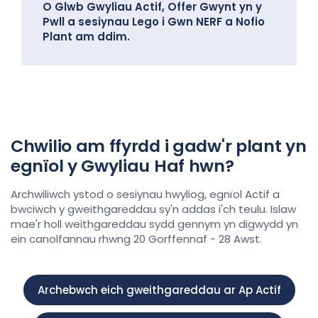
O
Glwb Gwyliau Actif
,
Offer Gwynt yn y
Pwll a sesiynau Lego i Gwn NERF a
Nofio
Plant am ddim.
Chwilio am ffyrdd i gadw'r plant yn
egnïol y Gwyliau Haf hwn?
Archwiliwch ystod o sesiynau hwyliog, egnïol Actif a
bwciwch y gweithgareddau sy'n addas i'ch teulu.
Islaw
mae'r
holl weithgareddau sydd gennym yn digwydd yn
ein canolfannau rhwng 20 Gorffennaf - 28 Awst.
Archebwch eich gweithgareddau ar Ap Actif