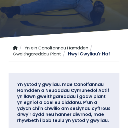
Yn ein Canolfannau Hamdden
Gweithgareddau Plant
Hwyl Gwyliau'r Haf
Yn ystod y gwyliau, mae Canolfannau
Hamdden a Neuaddau Cymunedol Actif
yn llawn gweithgareddau i gadw plant
yn egnïol a cael eu diddanu. P'un a
ydych chi'n chwilio am sesiynau cyffrous
drwy'r dydd neu hanner diwrnod, mae
rhywbeth i bob teulu yn ystod y gwyliau.