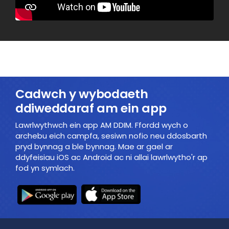
Cadwch y wybodaeth
ddiweddaraf am ein app
Lawrlwythwch ein app AM DDIM. Ffordd wych o
archebu eich campfa, sesiwn nofio neu ddosbarth
pryd bynnag a ble bynnag. Mae ar gael ar
ddyfeisiau iOS ac Android ac ni allai lawrlwytho'r ap
fod yn symlach.