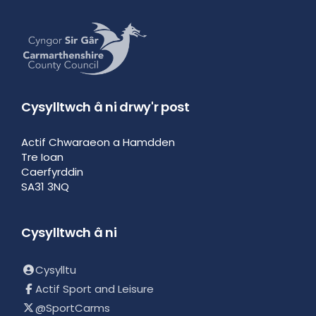
Cysylltwch â ni drwy'r post
Actif Chwaraeon a Hamdden
Tre Ioan
Caerfyrddin
SA31 3NQ
Cysylltwch â ni
Cysylltu
Actif Sport and Leisure
@SportCarms